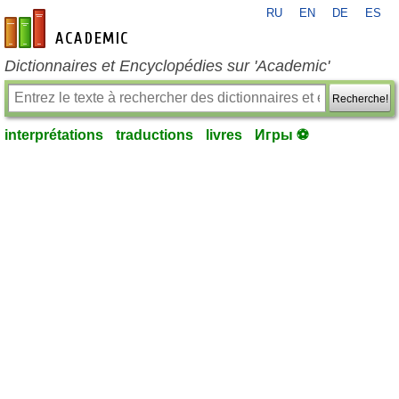
RU
EN
DE
ES
fr-academic.com
Dictionnaires et Encyclopédies sur 'Academic'
Recherche!
interprétations
traductions
livres
Игры ⚽