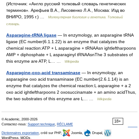
(Источник: «Англо русский толковый словарь генетических
терминов». Арефьев В.А., Лисовенко Л.А., Москва: Изд во
ВНИРО, 1995 г.) …
Молекулярная биология и генетика. Толковый
словарь.
Asparagine-tRNA ligase
— In enzymology, an asparagine tRNA
ligase (EC number|6.1.1.22) is an enzyme that catalyzes the
chemical reaction:ATP + L asparagine + tRNAAsn ightleftharpoons
AMP + diphosphate + L asparaginyl tRNAAsnThe 3 substrates of
this enzyme are ATP, L… …
Wikipedia
Asparagine-oxo-acid transaminase
— In enzymology, an
asparagine oxo acid transaminase (EC number|2.6.1.14) is an
enzyme that catalyzes the chemical reaction:L asparagine + a 2
oxo acid ightleftharpoons 2 oxosuccinamate + an amino acidThus,
the two substrates of this enzyme are L… …
Wikipedia
© Academic, 2000-2026
18+
Contactez-nous:
Support technique
,
RÉCLAME
Dictionnaires exportation
, créé sur PHP,
Joomla,
Drupal,
WordPress, MODx.