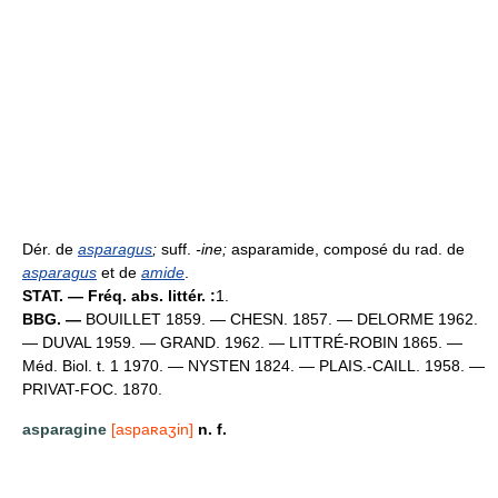
Dér. de
asparagus
;
suff.
-ine
;
asparamide, composé du rad. de
asparagus
et de
amide
.
STAT. — Fréq. abs. littér. :
1.
BBG. —
BOUILLET 1859. — CHESN. 1857. — DELORME 1962.
— DUVAL 1959. — GRAND. 1962. — LITTRÉ-ROBIN 1865. —
Méd. Biol. t. 1 1970. — NYSTEN 1824. — PLAIS.-CAILL. 1958. —
PRIVAT-FOC. 1870.
asparagine
[aspaʀaʒin]
n. f.