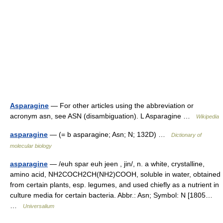
Asparagine
— For other articles using the abbreviation or
acronym asn, see ASN (disambiguation). L Asparagine …
Wikipedia
asparagine
— (= b asparagine; Asn; N; 132D) …
Dictionary of
molecular biology
asparagine
— /euh spar euh jeen , jin/, n. a white, crystalline,
amino acid, NH2COCH2CH(NH2)COOH, soluble in water, obtained
from certain plants, esp. legumes, and used chiefly as a nutrient in
culture media for certain bacteria. Abbr.: Asn; Symbol: N [1805…
…
Universalium