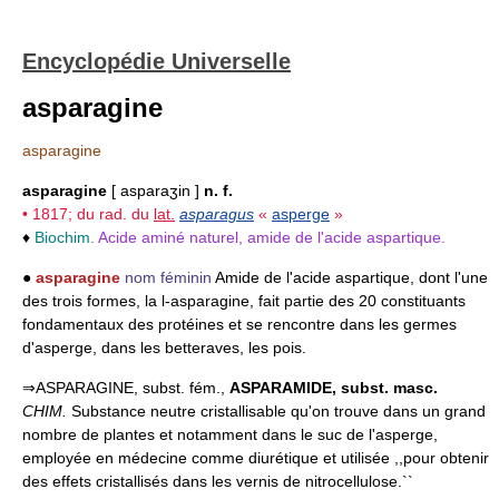
Encyclopédie Universelle
asparagine
asparagine
asparagine
[ asparaʒin ]
n. f.
• 1817; du rad. du
lat.
asparagus
«
asperge
»
♦
Biochim.
Acide aminé naturel, amide de l'acide aspartique.
●
asparagine
nom féminin
Amide de l'acide aspartique, dont l'une
des trois formes, la l-asparagine, fait partie des 20 constituants
fondamentaux des protéines et se rencontre dans les germes
d'asperge, dans les betteraves, les pois.
⇒ASPARAGINE, subst. fém.,
ASPARAMIDE,
subst. masc.
CHIM.
Substance neutre cristallisable qu'on trouve dans un grand
nombre de plantes et notamment dans le suc de l'asperge,
employée en médecine comme diurétique et utilisée ,,pour obtenir
des effets cristallisés dans les vernis de nitrocellulose.``