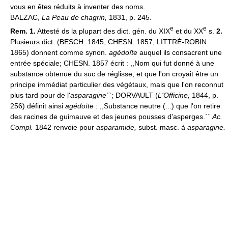
vous en êtes réduits à inventer des noms.
BALZAC,
La Peau de chagrin,
1831, p. 245.
e
e
Rem. 1.
Attesté ds la plupart des dict. gén. du XIX
et du XX
s.
2.
Plusieurs dict. (BESCH. 1845, CHESN. 1857, LITTRÉ-ROBIN
1865) donnent comme synon.
agédoïte
auquel ils consacrent une
entrée spéciale; CHESN. 1857 écrit : ,,Nom qui fut donné à une
substance obtenue du suc de réglisse, et que l'on croyait être un
principe immédiat particulier des végétaux, mais que l'on reconnut
plus tard pour de l'
asparagine
``; DORVAULT (
L'Officine,
1844, p.
256) définit ainsi
agédoïte
: ,,Substance neutre (...) que l'on retire
des racines de guimauve et des jeunes pousses d'asperges.``
Ac.
Compl.
1842 renvoie pour
asparamide,
subst. masc. à
asparagine.