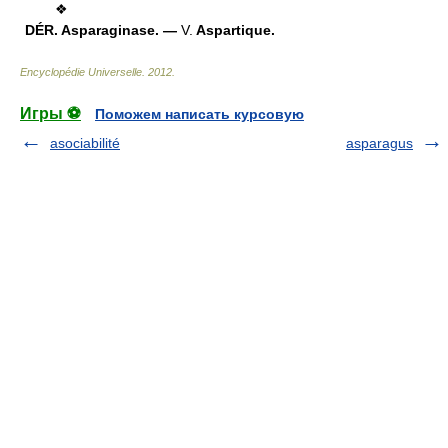
❖
DÉR.
Asparaginase. —
V.
Aspartique.
Encyclopédie Universelle
.
2012
.
Игры ⚽
Поможем написать курсовую
asociabilité
asparagus