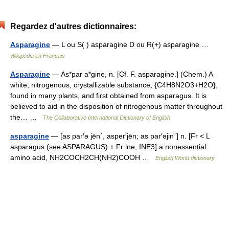
Regardez d'autres dictionnaires:
Asparagine
— L ou S( ) asparagine D ou R(+) asparagine …
Wikipédia en Français
Asparagine
— As*par a*gine, n. [Cf. F. asparagine.] (Chem.) A
white, nitrogenous, crystallizable substance, {C4H8N2O3+H2O},
found in many plants, and first obtained from asparagus. It is
believed to aid in the disposition of nitrogenous matter throughout
the… …
The Collaborative International Dictionary of English
asparagine
— [as par′ə jēn΄, asper′jēn; as par′əjin΄] n. [Fr < L
asparagus (see ASPARAGUS) + Fr ine, INE3] a nonessential
amino acid, NH2COCH2CH(NH2)COOH …
English World dictionary